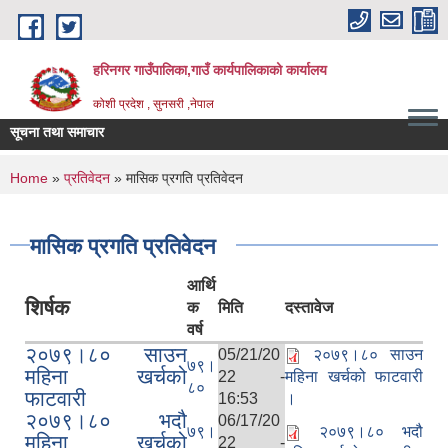
Skip to main content
हरिनगर गाउँपालिका,गाउँ कार्यपालिकाको कार्यालय
कोशी प्रदेश , सुनसरी ,नेपाल
सूचना तथा समाचार
र्ने सूचना
You are here
Home
»
प्रतिवेदन
» मासिक प्रगति प्रतिवेदन
मासिक प्रगति प्रतिवेदन
आर्थि
शिर्षक
क
मिति
दस्तावेज
वर्ष
२०७९।८० साउन
05/21/20
२०७९।८० साउन
७९।
महिना खर्चको
22 -
महिना खर्चको फाटवारी
८०
फाटवारी
16:53
।
२०७९।८० भदौ
06/17/20
७९।
२०७९।८० भदौ
महिना खर्चको
22 -